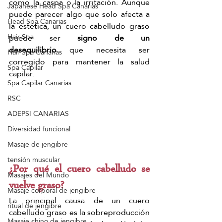
como la caspa o la irritación. Aunque 
Japanese Head Spa Canarias
puede parecer algo que solo afecta a 
Head Spa Canarias
la estética, un cuero cabelludo graso 
Hair Spa
puede ser 
signo de un 
desequilibrio
 que necesita ser 
Hair Spa Canarias
corregido para mantener la salud 
Spa Capilar
capilar.
Spa Capilar Canarias
RSC
ADEPSI CANARIAS
Diversidad funcional
Masaje de jengibre
tensión muscular
¿Por qué el cuero cabelludo se 
Masajes del Mundo
vuelve graso?
Masaje corporal de jengibre
La principal causa de un cuero 
ritual de jengibre
cabelludo graso es la sobreproducción 
Masaje chino de jengibre