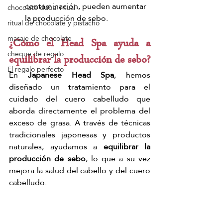
contaminación, pueden aumentar 
chocolate dubai ritual
la producción de sebo.
ritual de chocolate y pistacho
masaje de chocolate
¿Cómo el Head Spa ayuda a 
cheque de regalo
equilibrar la producción de sebo?
El regalo perfecto
En 
Japanese Head Spa
, hemos 
diseñado un tratamiento para el 
cuidado del cuero cabelludo que 
aborda directamente el problema del 
exceso de grasa. A través de técnicas 
tradicionales japonesas y productos 
naturales, ayudamos a 
equilibrar la 
producción de sebo
, lo que a su vez 
mejora la salud del cabello y del cuero 
cabelludo.