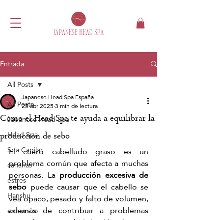
Entrada
All Posts
Japanese Head Spa España
All Posts
25 abr 2025
3 min de lectura
Cómo el Head Spa te ayuda a equilibrar la
Japanese Head Spa
Head Spa
producción de sebo
Spa Capilar
El cuero cabelludo graso es un 
problema común que afecta a muchas 
canarias
personas. La 
producción excesiva de 
estrés
sebo
 puede causar que el cabello se 
Hanshu
vea opaco, pesado y falto de volumen, 
además de contribuir a problemas 
embarazo