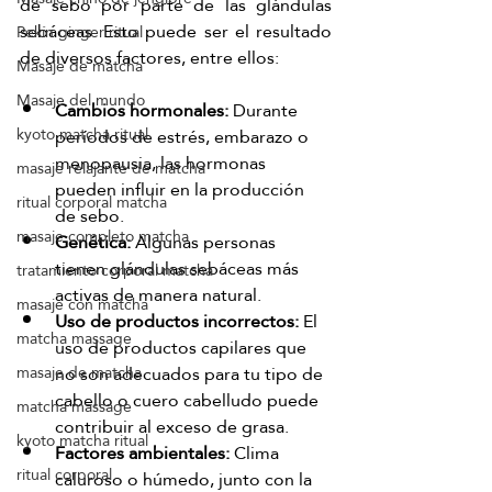
de sebo por parte de las glándulas 
sebáceas. Esto puede ser el resultado 
Pekín ginger ritual
de diversos factores, entre ellos:
Masaje de matcha
Masaje del mundo
Cambios hormonales:
 Durante 
kyoto matcha ritual
períodos de estrés, embarazo o 
menopausia, las hormonas 
masaje relajante de matcha
pueden influir en la producción 
ritual corporal matcha
de sebo.
masaje completo matcha
Genética:
 Algunas personas 
tienen glándulas sebáceas más 
tratamiento corporal matcha
activas de manera natural.
masaje con matcha
Uso de productos incorrectos:
 El 
matcha massage
uso de productos capilares que 
no son adecuados para tu tipo de 
masaje de matcha
cabello o cuero cabelludo puede 
matcha massage
contribuir al exceso de grasa.
kyoto matcha ritual
Factores ambientales:
 Clima 
ritual corporal
caluroso o húmedo, junto con la 