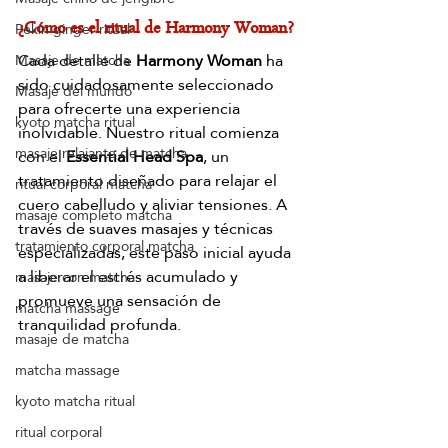
Pekín ginger ritual
¿Cómo es el ritual de Harmony Woman?
Cada detalle de 
Harmony Woman
 ha 
Masaje de matcha
sido cuidadosamente seleccionado 
Masaje del mundo
para ofrecerte una experiencia 
kyoto matcha ritual
inolvidable. Nuestro ritual comienza 
masaje relajante de matcha
con el 
Essential Head Spa
, un 
tratamiento diseñado para relajar el 
ritual corporal matcha
cuero cabelludo y aliviar tensiones. A 
masaje completo matcha
través de suaves masajes y técnicas 
tratamiento corporal matcha
especializadas, este paso inicial ayuda 
a liberar el estrés acumulado y 
masaje con matcha
promueve una sensación de 
matcha massage
tranquilidad profunda.
masaje de matcha
matcha massage
kyoto matcha ritual
ritual corporal