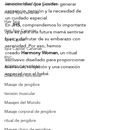
emocionales que pueden generar 
Japanese Head Spa Canarias
cansancio, tensión y la necesidad de 
Head Spa Canarias
un cuidado especial.
Hair Spa
En 
JHS
, comprendemos lo importante 
Hair Spa Canarias
que es para una futura mamá sentirse 
bien y disfrutar de su embarazo con 
Spa Capilar
serenidad. Por eso, hemos 
Spa Capilar Canarias
creado 
Harmony Woman
, un ritual 
RSC
exclusivo diseñado para proporcionar 
bienestar, relajación y una conexión 
ADEPSI CANARIAS
especial con el bebé.
Diversidad funcional
Masaje de jengibre
tensión muscular
Masajes del Mundo
Masaje corporal de jengibre
ritual de jengibre
Masaje chino de jengibre