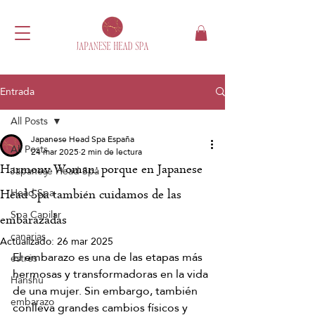
Entrada
All Posts
Japanese Head Spa España
All Posts
24 mar 2025
2 min de lectura
Harmony Woman: porque en Japanese
Japanese Head Spa
Head Spa
Head Spa también cuidamos de las
Spa Capilar
embarazadas
canarias
Actualizado:
26 mar 2025
El embarazo es una de las etapas más 
estrés
hermosas y transformadoras en la vida 
Hanshu
de una mujer. Sin embargo, también 
embarazo
conlleva grandes cambios físicos y 