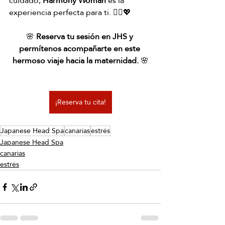
cuidado, 
Harmony Woman
 es la 
experiencia perfecta para ti. 💆‍♀️💖
🌸 
Reserva tu sesión en JHS y 
permítenos acompañarte en este 
hermoso viaje hacia la maternidad.
 🌸
¡Reserva tu cita!
Japanese Head Spa
canarias
estrés
Japanese Head Spa
canarias
estrés