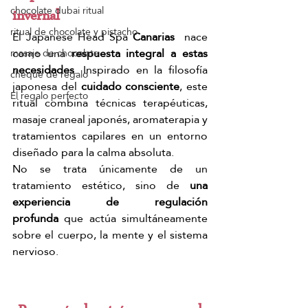
chocolate dubai ritual
invernal
ritual de chocolate y pistacho
El Japanese Head Spa 
Canarias
  nace 
como una 
respuesta integral a estas 
masaje de chocolate
necesidades
. Inspirado en la filosofía 
cheque de regalo
japonesa del 
cuidado consciente
, este 
El regalo perfecto
ritual combina técnicas terapéuticas, 
masaje craneal japonés, aromaterapia y 
tratamientos capilares en un entorno 
diseñado para la calma absoluta.
No se trata únicamente de un 
tratamiento estético, sino de 
una 
experiencia de regulación 
profunda
 que actúa simultáneamente 
sobre el cuerpo, la mente y el sistema 
nervioso.