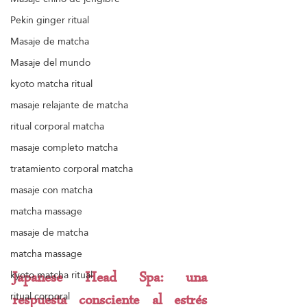
Pekín ginger ritual
Masaje de matcha
Masaje del mundo
kyoto matcha ritual
masaje relajante de matcha
ritual corporal matcha
masaje completo matcha
tratamiento corporal matcha
masaje con matcha
matcha massage
masaje de matcha
matcha massage
kyoto matcha ritual
Japanese Head Spa: una 
ritual corporal
respuesta consciente al estrés 