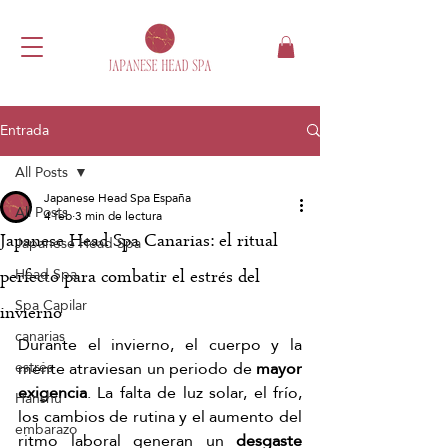
Entrada
All Posts
Japanese Head Spa España
All Posts
4 feb
3 min de lectura
Japanese Head Spa Canarias: el ritual
Japanese Head Spa
Head Spa
perfecto para combatir el estrés del
Spa Capilar
invierno
canarias
Durante el invierno, el cuerpo y la 
mente atraviesan un periodo de 
mayor 
estrés
exigencia
. La falta de luz solar, el frío, 
Hanshu
los cambios de rutina y el aumento del 
embarazo
ritmo laboral generan un 
desgaste 