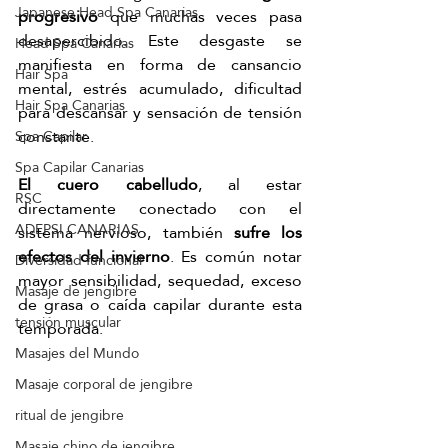
Japanese Head Spa Canarias
progresivo 
que muchas veces pasa 
desapercibido. Este desgaste se 
Head Spa Canarias
manifiesta en forma de cansancio 
Hair Spa
mental, estrés acumulado, dificultad 
Hair Spa Canarias
para descansar y sensación de tensión 
constante.
Spa Capilar
Spa Capilar Canarias
El cuero cabelludo
, al estar 
RSC
directamente conectado con el 
ADEPSI CANARIAS
sistema nervioso, también 
sufre los 
efectos del invierno
. Es común notar 
Diversidad funcional
mayor sensibilidad, sequedad, exceso 
Masaje de jengibre
de grasa o caída capilar durante esta 
tensión muscular
temporada.
Masajes del Mundo
Masaje corporal de jengibre
ritual de jengibre
Masaje chino de jengibre