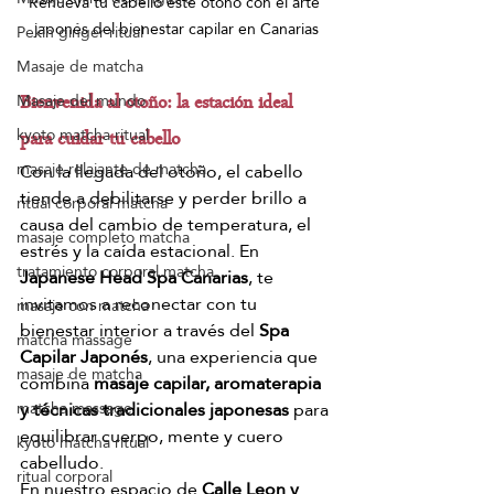
Renueva tu cabello este otoño con el arte 
japonés del bienestar capilar en Canarias
Pekín ginger ritual
Masaje de matcha
Masaje del mundo
Bienvenida al otoño: la estación ideal 
kyoto matcha ritual
para cuidar tu cabello
masaje relajante de matcha
Con la llegada del otoño, el cabello 
tiende a debilitarse y perder brillo a 
ritual corporal matcha
causa del cambio de temperatura, el 
masaje completo matcha
estrés y la caída estacional. En 
tratamiento corporal matcha
Japanese Head Spa Canarias
, te 
invitamos a reconectar con tu 
masaje con matcha
bienestar interior a través del 
Spa 
matcha massage
Capilar Japonés
, una experiencia que 
masaje de matcha
combina 
masaje capilar, aromaterapia 
y técnicas tradicionales japonesas
 para 
matcha massage
equilibrar cuerpo, mente y cuero 
kyoto matcha ritual
cabelludo.
ritual corporal
En nuestro espacio de 
Calle Leon y 