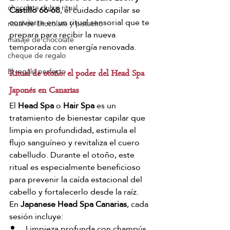
chocolate dubai ritual
Castillo 66-68
, el cuidado capilar se 
convierte en un ritual sensorial que te 
ritual de chocolate y pistacho
prepara para recibir la nueva 
masaje de chocolate
temporada con energía renovada.
cheque de regalo
El regalo perfecto
Ritual de otoño: el poder del Head Spa 
Japonés en Canarias
El 
Head Spa
 o 
Hair Spa
 es un 
tratamiento de bienestar capilar que 
limpia en profundidad, estimula el 
flujo sanguíneo y revitaliza el cuero 
cabelludo. Durante el otoño, este 
ritual es especialmente beneficioso 
para prevenir la caída estacional del 
cabello y fortalecerlo desde la raíz.
En 
Japanese Head Spa Canarias
, cada 
sesión incluye:
Limpieza profunda con champús 