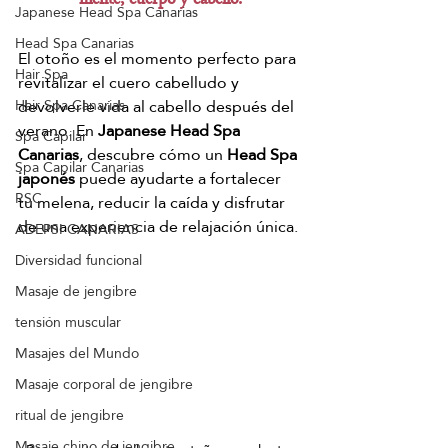
mente, cuerpo y cabello.
Japanese Head Spa Canarias
Head Spa Canarias
El otoño es el momento perfecto para 
Hair Spa
revitalizar el cuero cabelludo y 
devolverle vida al cabello después del 
Hair Spa Canarias
verano. En 
Japanese Head Spa 
Spa Capilar
Canarias
, descubre cómo un 
Head Spa 
Spa Capilar Canarias
japonés
 puede ayudarte a fortalecer 
RSC
tu melena, reducir la caída y disfrutar 
de una experiencia de relajación única.
ADEPSI CANARIAS
Diversidad funcional
Masaje de jengibre
tensión muscular
Masajes del Mundo
Masaje corporal de jengibre
ritual de jengibre
Masaje chino de jengibre