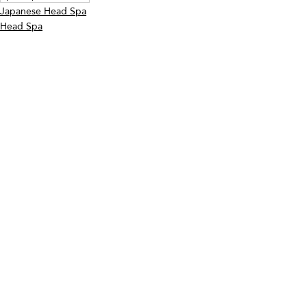
Japanese Head Spa
Head Spa
Spa Capilar
Entradas recientes
Ver todo