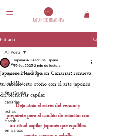
Entrada
All Posts
Japanese Head Spa España
All Posts
10 oct 2025
2 min de lectura
Japanese Head Spa en Canarias: renueva
Japanese Head Spa
Head Spa
tu cabello este otoño con el arte japonés
Spa Capilar
del bienestar capilar
canarias
Deja atrás el estrés del verano y 
estrés
prepárate para el cambio de estación con 
Hanshu
un ritual capilar japonés que equilibra 
embarazo