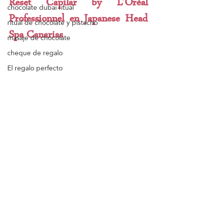
Reset Capilar by L’Oréal 
chocolate dubai ritual
Professionnel en Japanese Head 
ritual de chocolate y pistacho
Spa Canarias
masaje de chocolate
cheque de regalo
El regalo perfecto