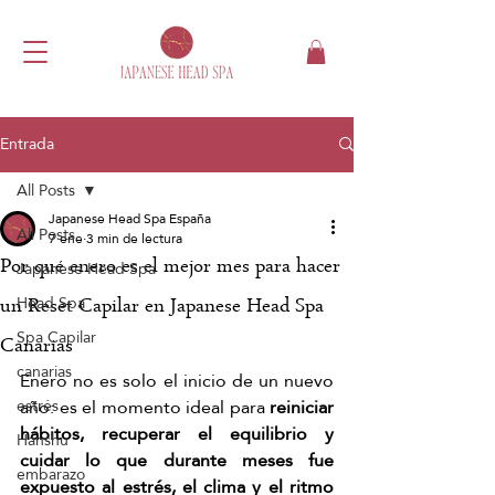
Entrada
All Posts
Japanese Head Spa España
All Posts
7 ene
3 min de lectura
Por qué enero es el mejor mes para hacer
Japanese Head Spa
Head Spa
un Reset Capilar en Japanese Head Spa
Spa Capilar
Canarias
canarias
Enero no es solo el inicio de un nuevo 
año: es el momento ideal para 
reiniciar 
estrés
hábitos, recuperar el equilibrio y 
Hanshu
cuidar lo que durante meses fue 
embarazo
expuesto al estrés, el clima y el ritmo 