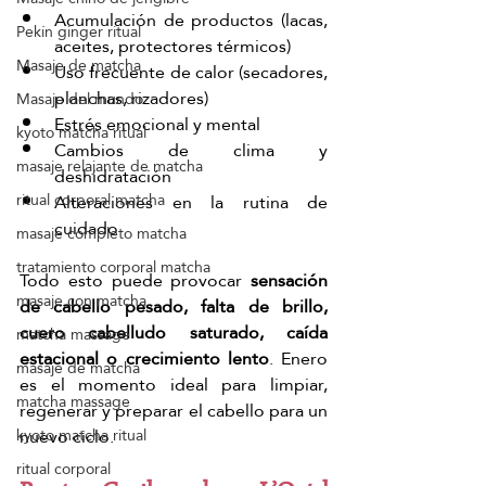
Acumulación de productos (lacas, 
Pekín ginger ritual
aceites, protectores térmicos)
Masaje de matcha
Uso frecuente de calor (secadores, 
planchas, rizadores)
Masaje del mundo
Estrés emocional y mental
kyoto matcha ritual
Cambios de clima y 
masaje relajante de matcha
deshidratación
ritual corporal matcha
Alteraciones en la rutina de 
cuidado
masaje completo matcha
tratamiento corporal matcha
Todo esto puede provocar 
sensación 
masaje con matcha
de cabello pesado, falta de brillo, 
cuero cabelludo saturado, caída 
matcha massage
estacional o crecimiento lento
. Enero 
masaje de matcha
es el momento ideal para limpiar, 
matcha massage
regenerar y preparar el cabello para un 
nuevo ciclo.
kyoto matcha ritual
ritual corporal