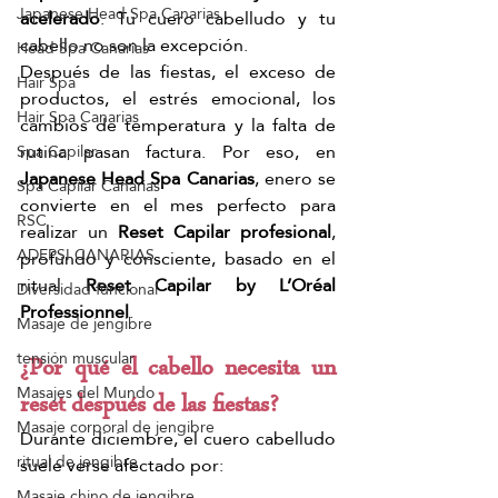
Japanese Head Spa Canarias
acelerado
. Tu cuero cabelludo y tu 
cabello no son la excepción.
Head Spa Canarias
Después de las fiestas, el exceso de 
Hair Spa
productos, el estrés emocional, los 
Hair Spa Canarias
cambios de temperatura y la falta de 
rutina pasan factura. Por eso, en 
Spa Capilar
Japanese Head Spa Canarias
, enero se 
Spa Capilar Canarias
convierte en el mes perfecto para 
RSC
realizar un 
Reset Capilar profesional
, 
ADEPSI CANARIAS
profundo y consciente, basado en el 
ritual 
Reset Capilar by L’Oréal 
Diversidad funcional
Professionnel
.
Masaje de jengibre
tensión muscular
¿Por qué el cabello necesita un 
Masajes del Mundo
reset después de las fiestas?
Masaje corporal de jengibre
Durante diciembre, el cuero cabelludo 
ritual de jengibre
suele verse afectado por:
Masaje chino de jengibre