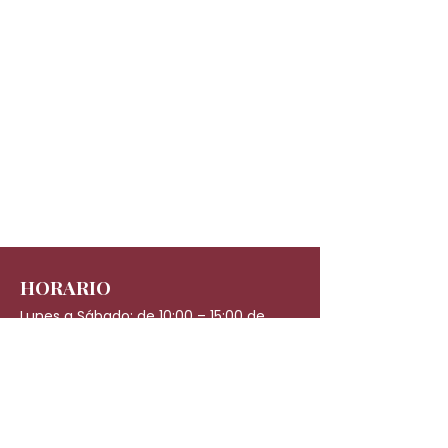
HORARIO
Lunes a Sábado: de 10:00 – 15:00 de
16:00 a 21:00
Experiencias
Regalos