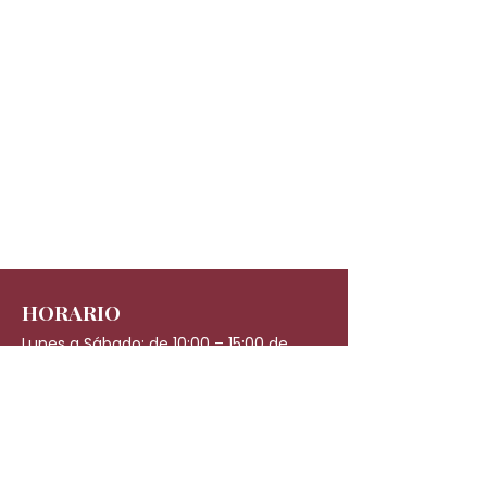
HORARIO
Lunes a Sábado: de 10:00 – 15:00 de
16:00 a 21:00
Experiencias
Regalos