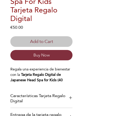
Spa For Kids
Tarjeta Regalo
Digital
Price
€50.00
Add to Cart
Buy Now
Regala una experiencia de bienestar
con la
Tarjeta Regalo Digital de
Japanese Head Spa for Kids (40
minutos)
, un exclusivo tratamiento de
spa capilar infantil
especialmente
Características Tarjeta Regalo
diseñado y recomendado para
niños
Digital
de 8 a 13 años
. Una experiencia
creada para que los más pequeños
Recibirás tu tarjeta regalo digital en
disfruten de un momento de
Entrega de la tarjeta regalo
un elegante formato PDF