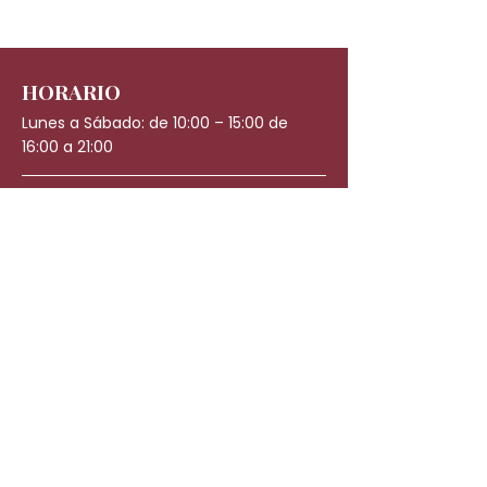
fecha deseada.
HORARIO
Lunes a Sábado: de 10:00 – 15:00 de
16:00 a 21:00
Experiencias
Regalos
CONTACTO
WhatsApp: +34 623 43 18 39
canarias@japaneseheadspa.es
C. León y Castillo, 66, 35003 Las Palmas
de Gran Canaria, Las Palmas
Trabaja con nosotros