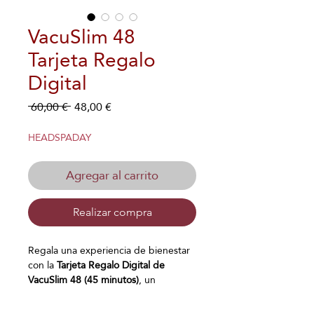
VacuSlim 48
Tarjeta Regalo
Digital
Precio
Precio
 60,00 € 
48,00 €
de
oferta
HEADSPADAY
Agregar al carrito
Realizar compra
Regala una experiencia de bienestar
con la
Tarjeta Regalo
Digital de
VacuSlim 48 (45 minutos)
, un
innovador
tratamiento de
remodelación corporal no invasivo