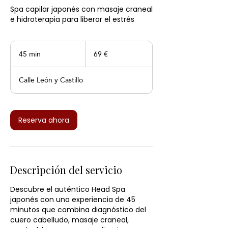
Spa capilar japonés con masaje craneal
e hidroterapia para liberar el estrés
69
euros
45 min
4
69 €
5
Calle León y Castillo
m
i
n
Reserva ahora
Descripción del servicio
Descubre el auténtico Head Spa
japonés con una experiencia de 45
minutos que combina diagnóstico del
cuero cabelludo, masaje craneal,