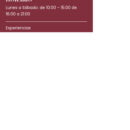
Lunes a Sábado: de 10:00 – 15:00 de
16:00 a 21:00
Experiencias
Regalos
CONTACTO
WhatsApp: +34 623 43 18 39
canarias@japaneseheadspa.es
C. León y Castillo, 66, 35003 Las Palmas
de Gran Canaria, Las Palmas
Trabaja con nosotros
INFORMACIÓN LEGAL