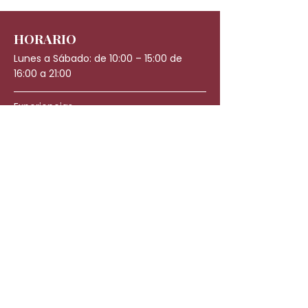
HORARIO
Lunes a Sábado: de 10:00 – 15:00 de
16:00 a 21:00
Experiencias
Regalos
CONTACTO
WhatsApp: +34 623 43 18 39
canarias@japaneseheadspa.es
C. León y Castillo, 66, 35003 Las Palmas
de Gran Canaria, Las Palmas
Trabaja con nosotros