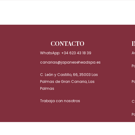
CONTACTO
WhatsApp: +34 623 43 18 39
A
canarias@japaneseheadspa.es
P
C. León y Castillo, 66, 35003 Las
Palmas de Gran Canaria, Las
P
Palmas
Trabaja con nosotros
C
P
P