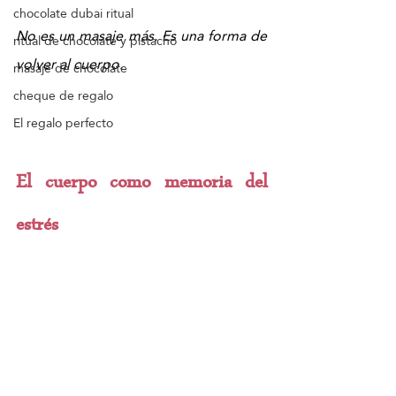
chocolate dubai ritual
No es un masaje más. Es una forma de 
ritual de chocolate y pistacho
volver al cuerpo.
masaje de chocolate
cheque de regalo
El regalo perfecto
El cuerpo como memoria del 
estrés