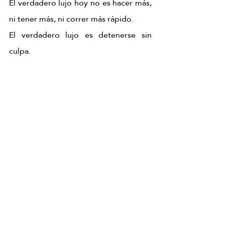
El verdadero lujo hoy no es hacer más, 
ni tener más, ni correr más rápido.
El verdadero lujo es detenerse sin 
culpa.
Kyoto Matcha Ritual
 es una invitación a 
ese lugar: donde el cuerpo deja de ser 
una carga y vuelve a ser hogar.
Y quizás por eso, cuando termina, no 
solo te sientes relajado… sino más tú.