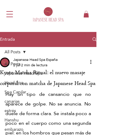
Entrada
All Posts
Japanese Head Spa España
All Posts
2 jul
2 min de lectura
Kyoto Matcha Ritual: el nuevo masaje
Japanese Head Spa
Head Spa
corporal con matcha de Japanese Head Spa
Spa Capilar
Hay un tipo de cansancio que no 
canarias
aparece de golpe. No se anuncia. No 
estrés
duele de forma clara. Se instala poco a 
Hanshu
poco en el cuerpo como una segunda 
embarazo
piel: en los hombros que pesan más de 