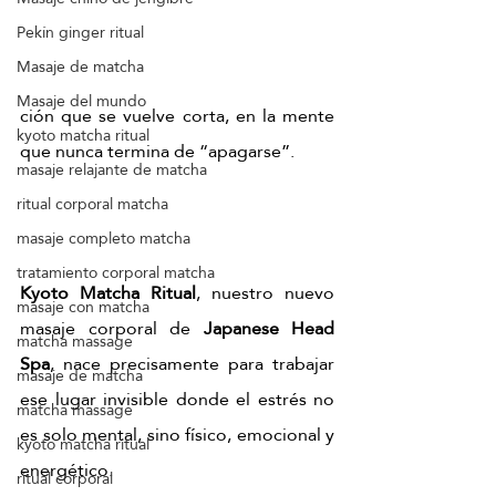
Pekín ginger ritual
Masaje de matcha
Masaje del mundo
ción que se vuelve corta, en la mente 
kyoto matcha ritual
que nunca termina de “apagarse”.
masaje relajante de matcha
ritual corporal matcha
masaje completo matcha
tratamiento corporal matcha
Kyoto Matcha Ritual
, nuestro nuevo 
masaje con matcha
masaje corporal de 
Japanese Head 
matcha massage
Spa
, nace precisamente para trabajar 
masaje de matcha
ese lugar invisible donde el estrés no 
matcha massage
es solo mental, sino físico, emocional y 
kyoto matcha ritual
energético.
ritual corporal